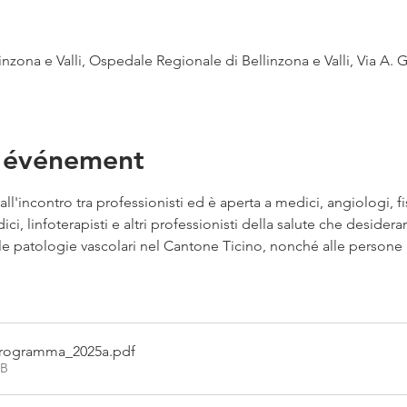
zona e Valli, Ospedale Regionale di Bellinzona e Valli, Via A. G
l'événement
l'incontro tra professionisti ed è aperta a medici, angiologi, fis
dici, linfoterapisti e altri professionisti della salute che desider
le patologie vascolari nel Cantone Ticino, nonché alle persone i
rogramma_2025a
.pdf
KB