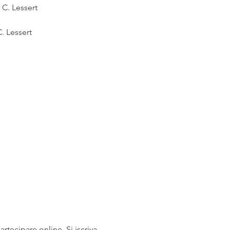
 C. Lessert
C. Lessert
ecipare online. Si iscriva 