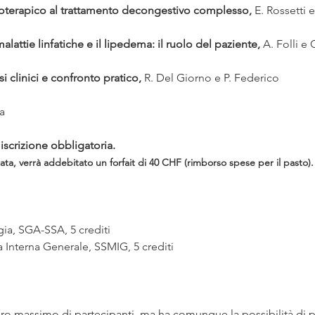
ioterapico al trattamento decongestivo complesso, 
E. Rossetti e
attie linfatiche e il lipedema: il ruolo del paziente, 
A. Folli e 
 clinici e confronto pratico, 
R. Del Giorno e P. Federico  
a
iscrizione obbligatoria.
ta, verrà addebitato un forfait di 40 CHF (rimborso spese per il pasto).
gia, SGA-SSA, 5 crediti
 Interna Generale, SSMIG, 5 crediti
 massimo di partecipanti, ma ha comunque la possibilità di part