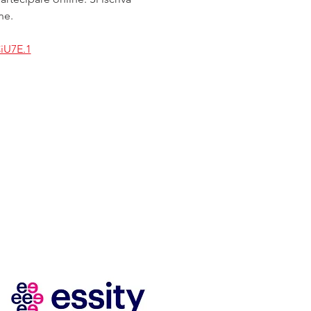
ne.
iU7E.1