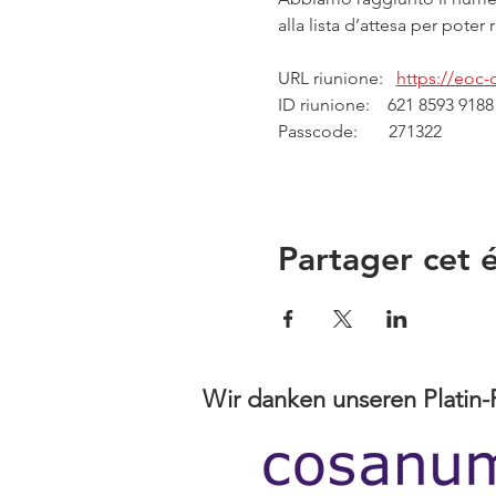
alla lista d’attesa per poter
URL riunione:   
https://eoc
ID riunione:    621 8593 9188
Passcode:       271322
Partager cet
Wir danken unseren Platin-P