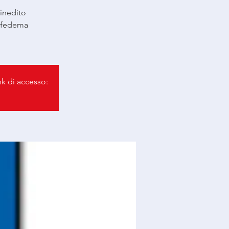
 inedito
infedema
ink di accesso: