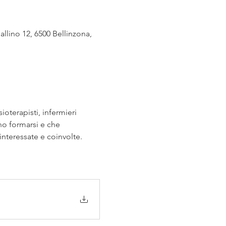
allino 12, 6500 Bellinzona,
ioterapisti, infermieri 
ano formarsi e che 
nteressate e coinvolte.