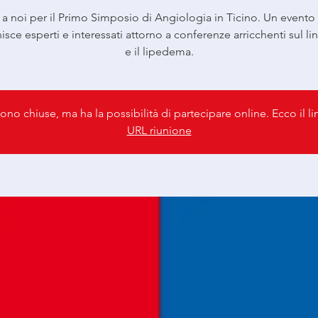
 a noi per il Primo Simposio di Angiologia in Ticino. Un evento
nisce esperti e interessati attorno a conferenze arricchenti sul l
e il lipedema.
sono chiuse, ma ha la possibilità di partecipare online. Ecco il l
URL riunione