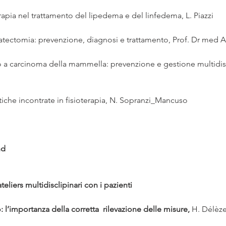
terapia nel trattamento del lipedema e del linfedema, L. Piazzi
atectomia: prevenzione, diagnosi e trattamento, Prof. Dr med A
 a carcinoma della mammella: prevenzione e gestione multidisc
tiche incontrate in fisioterapia, N. Sopranzi_Mancuso
nd
iers multidisclipinari con i pazienti
’importanza della corretta  rilevazione delle misure, 
H. Délèze