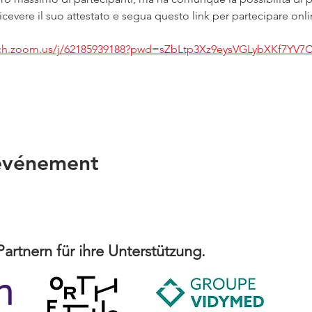
 ricevere il suo attestato e segua questo link per partecipare onli
-ch.zoom.us/j/62185939188?pwd=sZbLtp3Xz9eysVGLybXKf7YV7C
 événement
artnern für ihre Unterstützung.