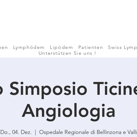
nen
Lymphödem
Lipödem
Patienten
Swiss Lymp
Unterstützen Sie uns !
 Simposio Ticin
Angiologia
Do., 04. Dez.
  |  
Ospedale Regionale di Bellinzona e Valli